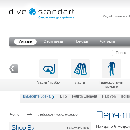
Служба клиентско
Магазин
О компании
Помощь
Контакты
Маски / трубки
Ласти
Гидрокостюмы
мокрые
Выберите бренд
BTS
Fourth Element
Halcyon
Hollis
→
Перчат
Home
Гидрокостюмы мокрые
Найдено 6 модел
Shop By
Очистить все