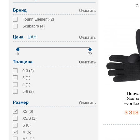
Со
Бренд
Очистить
Fourth Element (2)
Scubapro (4)
Цена
UAH
Очистить
0
72
Толщина
Очистить
0-3 (2)
3 (1)
5 (1)
5-6 (2)
Перча
Scuba
Размер
Очистить
Everfle
XS (6)
3 318
XS/S (1)
S (6)
M (6)
M/L (1)