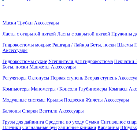
Маски
Трубки
Аксессуары
Ласты с открытой пяткой
Ласты с закрытой пяткой
Пружины дл
Гидрокостюмы мокрые
Рашгард / Лайкра
Боты, носки
Шлемы
П
Аксессуары
Гидрокостюмы сухие
Утеплители для гидрокостюма
Перчатки
Боты, носки
Манжеты
Аксессуары
Регуляторы
Октопусы
Первая ступень
Вторая ступень
Аксессу
Компьютеры
Манометры / Консоли
Глубиномеры
Компасы
Акс
Модульные системы
Крылья
Подвески
Жилеты
Аксессуары
Баллоны
Спарки
Вентили
Аксессуары
Грузы для дайвинга
Средства по уходу
Сумки
Сигнальное сна
Плечики
Сигнальные буи
Записные книжки
Карабины
Шпульк