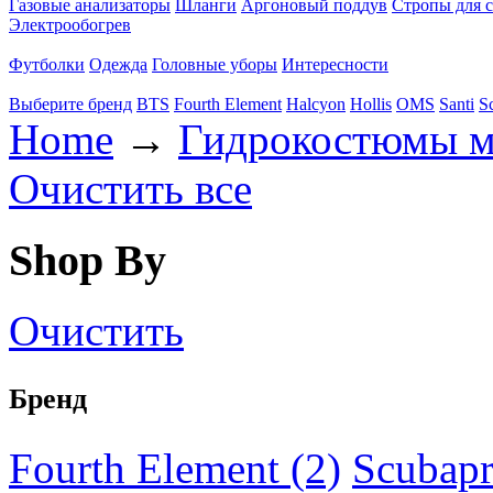
Газовые анализаторы
Шланги
Аргоновый поддув
Стропы для 
Электрообогрев
Футболки
Одежда
Головные уборы
Интересности
Выберите бренд
BTS
Fourth Element
Halcyon
Hollis
OMS
Santi
S
Home
→
Гидрокостюмы 
Очистить все
Shop By
Очистить
Бренд
Fourth Element (2)
Scubapr