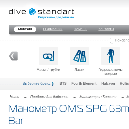
Магазин
О компании
Помощь
Контакты
Маски / трубки
Ласти
Гидрокостюмы
мокрые
Выберите бренд
BTS
Fourth Element
Halcyon
Hollis
Home
→
Приборы для дайвинга
→
Манометры / Консоли
→
М
Манометр OMS SPG 63m
Bar