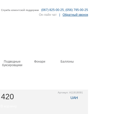
(067) 825-00-25, (056) 795-00-25
Служба клиентской поддержки
Он-лайн чат
|
Обратный звонок
трироваться
/
Войти
Пусто
Подводные
Фонари
Баллоны
Аксессуары
буксировщики
Артикул:
A11918091
420
UAH
В корзину