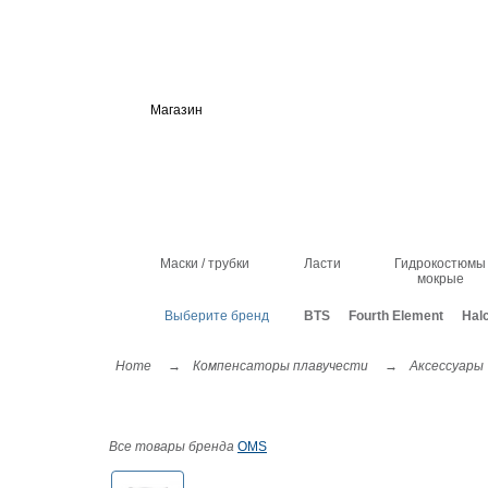
Магазин
О компании
Помощь
К
Маски / трубки
Ласти
Гидрокостюмы
мокрые
Выберите бренд
BTS
Fourth Element
Hal
Home
→
Компенсаторы плавучести
→
Аксессуары
Карманы OMS Small T
Все товары бренда
OMS