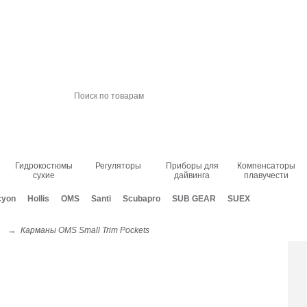
онтакты
Зарегис
Гидрокостюмы
Регуляторы
Приборы для
Компенсаторы
сухие
дайвинга
плавучести
cyon
Hollis
OMS
Santi
Scubapro
SUB GEAR
SUEX
→
Карманы OMS Small Trim Pockets
rim Pockets