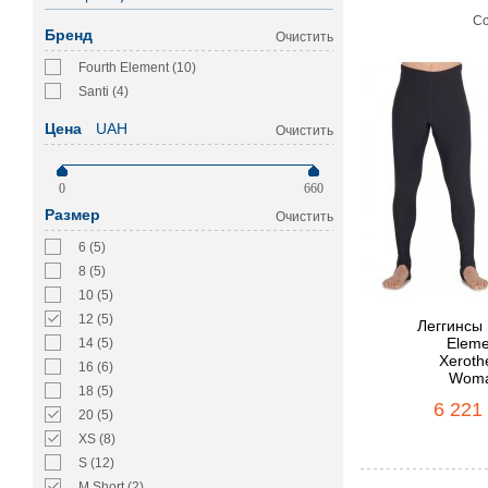
Со
Бренд
Очистить
Fourth Element (10)
Santi (4)
Цена
UAH
Очистить
0
660
Размер
Очистить
6 (5)
8 (5)
10 (5)
12 (5)
Леггинсы 
Eleme
14 (5)
Xeroth
16 (6)
Wom
18 (5)
6 221
20 (5)
XS (8)
S (12)
M Short (2)