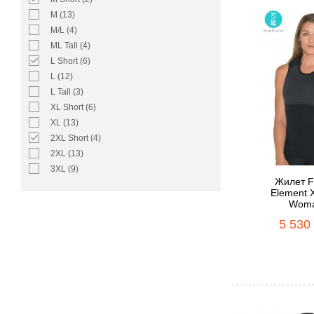
M (13)
M/L (4)
ML Tall (4)
L Short (6)
L (12)
L Tall (3)
XL Short (6)
XL (13)
2XL Short (4)
2XL (13)
3XL (9)
Жилет F
Element 
Wom
5 530