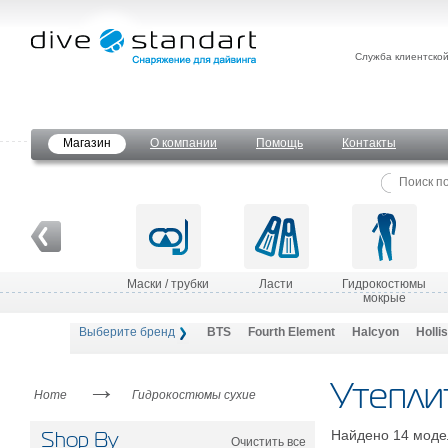
Служба клиентско
Магазин
О компании
Помощь
Контакты
Маски / трубки
Ласти
Гидрокостюмы
мокрые
Выберите бренд
BTS
Fourth Element
Halcyon
Hollis
→
Утепли
Home
Гидрокостюмы сухие
Найдено 14 моде
Shop By
Очистить все